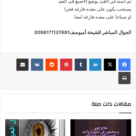
ثم استدعى القئ بوضع الاصبع فى الفم
يستحب يكون على معده فارغه فجرا
او صباحا على معده فارغه ايضا
الجوال المباشر للشيخة أم
يوسف0096171137681
لينكدإن
بينتيريست
مشاركة عبر البريد
طباعة
مقالات ذات صلة