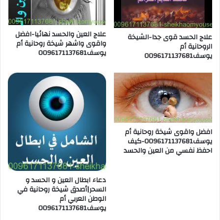
علاج العين والحسد نهائيا-افضل
علاج الحسد قوى جدا-الشيخة
واقوى واشهر شيخة روحانية أم
الروحانية أم
يوسف0096171137681
يوسف0096171137681
افضل واقوى شيخة روحانية أم
يوسف0096171137681-كيف
احفظ نفسي من العين والحسد
دعاء ابطال العين و الحسد و
السحر|أصدق شيخة روحانية في
الوطن العربي أم
يوسف0096171137681