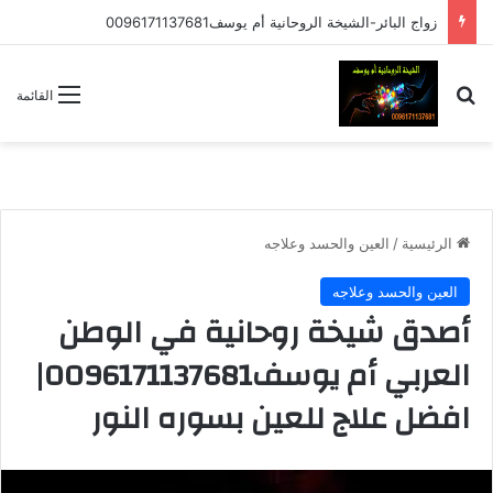
زواج البائر-الشيخة الروحانية أم يوسف0096171137681
بحث عن
القائمة
الرئيسية
/
العين والحسد وعلاجه
العين والحسد وعلاجه
أصدق شيخة روحانية في الوطن
العربي أم يوسف0096171137681|
افضل علاج للعين بسوره النور