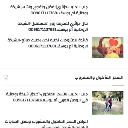
جلب الحبيب جزائرى|افضل واقوى واشهر شيخة
روحانية أم يوسف0096171137681
فال جزائري لمعرفة زوج المستقبل-الشيخة
الروحانية أم يوسف0096171137681
فائدة للمتزوجات تخليه تحت رجليك طائع-الشيخة
الروحانية أم يوسف0096171137681
السحر المأكول والمشروب
جلب الحبيب بالسحر الماكول-أصدق شيخة روحانية
في الوطن العربي أم يوسف0096171137681
اعراض السحر الماكول والمشروب وبعض العلاجات
النافعة-الشيخة الروحانية أم