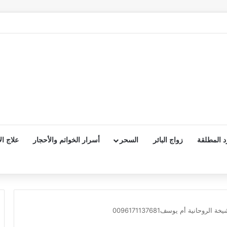
د المطلقة
زواج البائر
السحر
أسرار الخواتم والأحجار
علاج ا
وحانية أم يوسف0096171137681