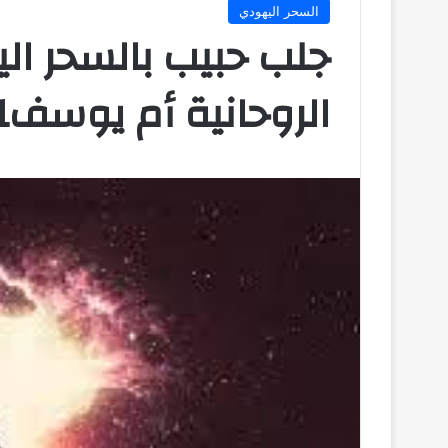
السحر اليهودي
جلب حبيب بالسحر ال
الروحانية أم يوسف0096171137681