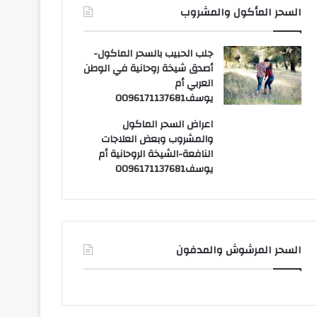
السحر المأكول والمشروب
جلب الحبيب بالسحر الماكول-
أصدق شيخة روحانية في الوطن
العربي أم
يوسف0096171137681
اعراض السحر الماكول
والمشروب وبعض العلاجات
النافعة-الشيخة الروحانية أم
يوسف0096171137681
السحر المرشوش والمدفون