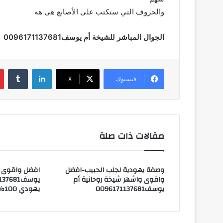
والحروف التي ستكتب على الأصابع هى هه
الجوال المباشر للشيخة أم
يوسف0096171137681
لينكدإن
‏Tumblr
فيسبوك
X
مقالات ذات صلة
وصفة يهودية لجلب الحبيب-افضل
افضل واقوى و
واقوى واشهر شيخة روحانية أم
يوسف0096171137681
يهودي 100٪100