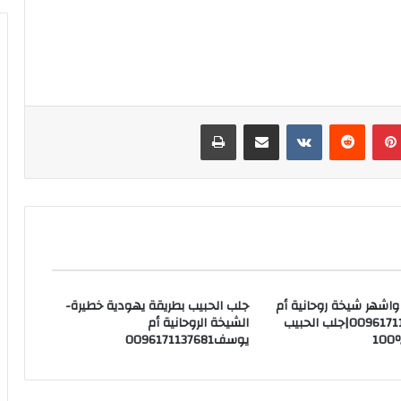
بينتيريست
‏Reddit
‏VKontakte
مشاركة عبر البريد
طباعة
اشهر شيخة روحانية أم
جلب الحبيب بطريقة يهودية خطيرة-
يوسف0096171137681|جلب الحبيب
الشيخة الروحانية أم
يوسف0096171137681