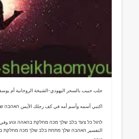
جلب حبيب بالسحر اليهودي-الشيخة الروحانية أم يوسف096171137681
اكتبي أسمه وأسم أمه في كف رجلك الأيمن האהבה 
לרגל כל צעד בלב שלך מכה מחלקת בהאהה ונוע وفي الأ
التفسير האהבה שלך מתחת בלב שלך מכה מחלקת בהא
سهم