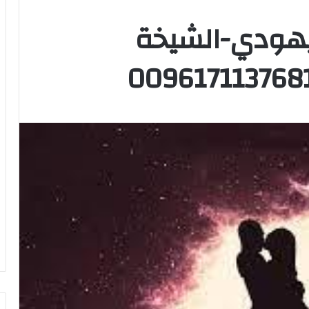
يهودي-الشيخة