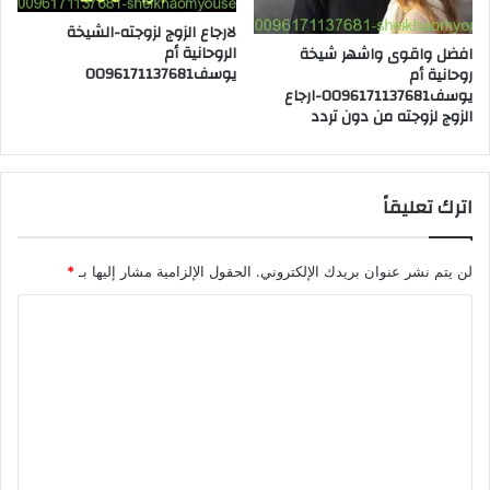
لارجاع الزوج لزوجته-الشيخة
الروحانية أم
افضل واقوى واشهر شيخة
يوسف0096171137681
روحانية أم
يوسف0096171137681-ارجاع
الزوج لزوجته من دون تردد
اترك تعليقاً
لن يتم نشر عنوان بريدك الإلكتروني.
الحقول الإلزامية مشار إليها بـ
*
ا
ل
ت
ع
ل
ي