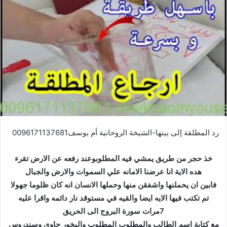
رد المطلقة إلى بيتها-الشيخة الروحانية أم يوسف0096171137681
خذ حجر من طريق يمشي فيه المطلوبوعند رفعه عن الارض تقرء
هده الاية انا عرضنا الامانه علي السموات والارض والجبال
فابين ان يحملنها واشفقن منها وحملها الانسان انه كان ظلوما جهولا
تم تكتب فيها الايه ايضا والقيه في مستوقد نار دائمه واقرا عليه
7مرات سورة البروج الى الحريق
مع كتابة اسم الطالب والمطلوب المطلوب والبخور جاوي وسندروس