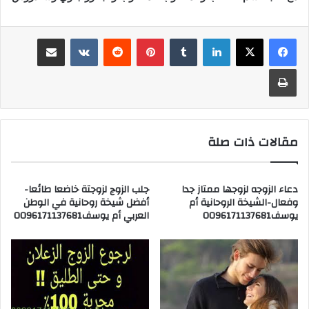
لينكدإن
‏Tumblr
بينتيريست
‏Reddit
‏VKontakte
مشاركة عبر البريد
طباعة
مقالات ذات صلة
دعاء الزوجه لزوجها ممتاز جدا
جلب الزوج لزوجتة خاضعا طائعا-
وفعال-الشيخة الروحانية أم
أفضل شيخة روحانية في الوطن
يوسف0096171137681
العربي أم يوسف0096171137681