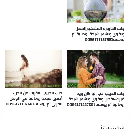
جلب القارورة المشهور|افضل
واقوى واشهر شيخة روحانية أم
يوسف0096171137681
جلب الحبيب بعفريت من الجن-
جلب الحبيب حتى لو كان يريد
أصدق شيخة روحانية في الوطن
غيرك-افضل واقوى واشهر شيخة
العربي أم يوسف0096171137681
روحانية أم يوسف0096171137681
اترك تعليقاً