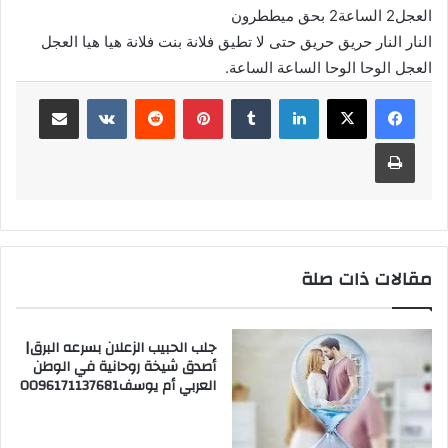
العجل2 الساعة2 بحق ميططرون
النار النار حريق حريق حتى لا تطيق فلانة بنت فلانة هيا هيا العجل
العجل الوحا الوحا الساعة الساعة.
لينكدإن
‏Tumblr
بينتيريست
‏Reddit
‏VKontakte
مشاركة عبر البريد
طباعة
مقالات ذات صلة
جلب الحبيب الزعلان بسرعه البرق|
أصدق شيخة روحانية في الوطن
العربي أم يوسف0096171137681